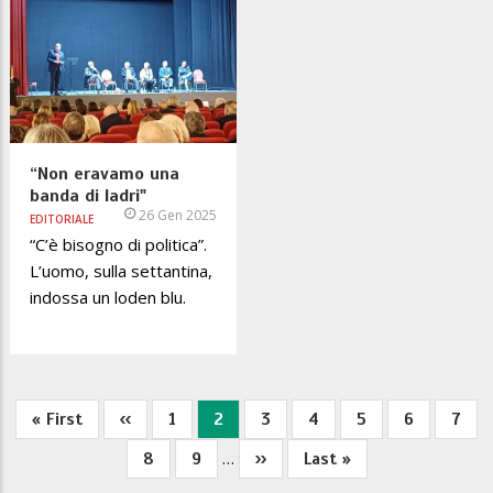
“Non eravamo una
banda di ladri"
26 Gen 2025
EDITORIALE
“C’è bisogno di politica”.
L’uomo, sulla settantina,
indossa un loden blu.
Prima
« First
Pagina
‹‹
Pagina
1
Pagina
2
Pagina
3
Pagina
4
Pagina
5
Pagina
6
Pagi
7
Paginazione
pagina
precedente
attuale
…
Pagina
8
Pagina
9
Pagina
››
Ultima
Last »
successiva
pagina