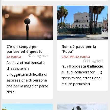
C’è un tempo per
Non c'è pace per la
parlare ed è questo
"Pupa"
29 Lug 2025
EDITORIALE
GALATINA
EDITORIALE
23 Lug 2025
Non avrei mai pensato
"(...) Il podestà
Galluccio
di assistere a
e i suoi collaboratori, (...)
un’oggettiva difficoltà di
riservavano attenzione
espressione di persone
e cure particolari
che per la maggior parte
della