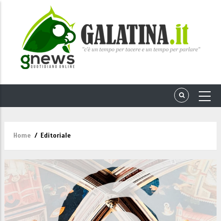
Home
/
Editoriale
Briciole
di
pane