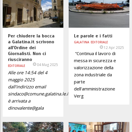
Per chiudere la bocca
Le parole e i fatti
a Galatina.it scrivono
GALATINA
EDITORIALE
all'Ordine dei
12 Apr 2025
“Continua il lavoro di
Giornalisti. Non ci
riusciranno
messa in sicurezza e
04 Mag 2025
EDITORIALE
valorizzazione della
Alle ore 14:54 del 4
zona industriale da
maggio 2025
parte
dall'indirizzo email
dell’amministrazione
sindaco@comune.galatina.le.it
Verg
è arrivata a
dinovalente@gala