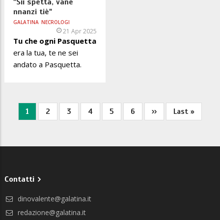
"Sii spetta, vane
nnanzi tiè"
GALATINA
NECROLOGI
21 Apr 2025
Tu che ogni Pasquetta
era la tua, te ne sei
andato a Pasquetta.
Pagina
1
Pagina
2
Pagina
3
Pagina
4
Pagina
5
Pagina
6
Pagina
››
Ultima
Last »
Paginazione
attuale
successiva
pagina
Contatti
dinovalente@galatina.it
redazione@galatina.it