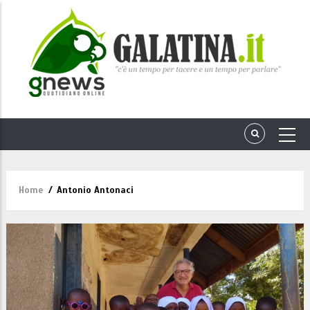
Home
/
Antonio Antonaci
Briciole
di
pane