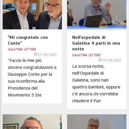
"Mi congratulo con
Nell'ospedale di
Conte"
Galatina 4 parti in una
notte
GALATINA
LETTERE
27 Ott 2025
GALATINA
LETTERE
"Faccio le mie più
15 Ott 2025
La scorsa notte,
sincere congratulazioni a
nell’Ospedale di
Giuseppe Conte per la
Galatina, sono nati
sua riconferma alla
quattro bambini, eppure
Presidenza del
c’è ancora chi vorrebbe
Movimento 5 Ste
chiudere il Pun