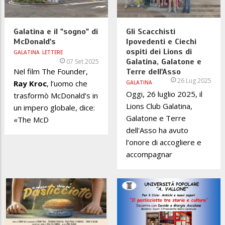
Galatina e il "sogno" di
Gli Scacchisti
McDonald's
Ipovedenti e Ciechi
ospiti dei Lions di
GALATINA
LETTERE
Galatina, Galatone e
07 Set 2025
Nel film The Founder,
Terre dell'Asso
26 Lug 2025
Ray Kroc
, l’uomo che
GALATINA
Oggi, 26 luglio 2025, il
trasformò McDonald’s in
Lions Club Galatina,
un impero globale, dice:
Galatone e Terre
«The McD
dell'Asso ha avuto
l’onore di accogliere e
accompagnar