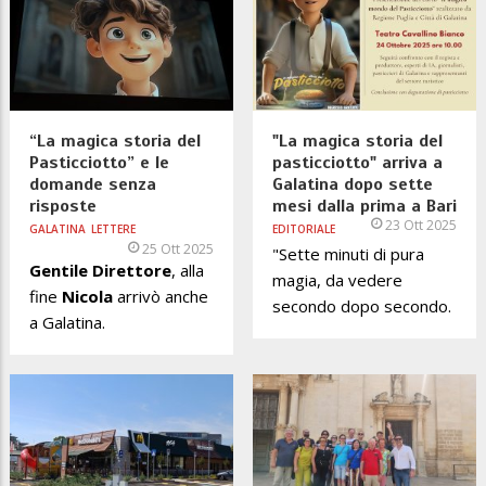
“La magica storia del
"La magica storia del
Pasticciotto” e le
pasticciotto" arriva a
domande senza
Galatina dopo sette
risposte
mesi dalla prima a Bari
23 Ott 2025
GALATINA
LETTERE
EDITORIALE
25 Ott 2025
"Sette minuti di pura
Gentile Direttore
, alla
magia, da vedere
fine
Nicola
arrivò anche
secondo dopo secondo.
a Galatina.