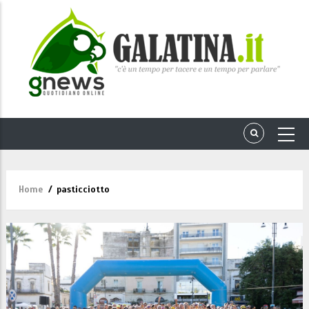
Home
/
pasticciotto
Briciole
di
pane