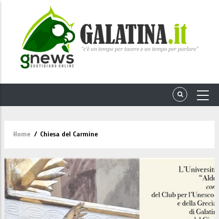
Home
/
Chiesa del Carmine
Briciole
di
pane