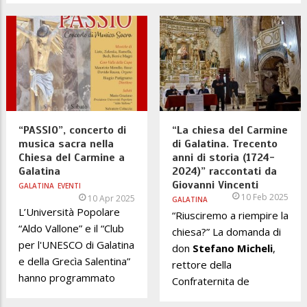
“PASSIO”, concerto di
“La chiesa del Carmine
musica sacra nella
di Galatina. Trecento
Chiesa del Carmine a
anni di storia (1724-
Galatina
2024)” raccontati da
Giovanni Vincenti
GALATINA
EVENTI
10 Feb 2025
10 Apr 2025
GALATINA
L’Università Popolare
“Riusciremo a riempire la
“Aldo Vallone” e il “Club
chiesa?” La domanda di
per l'UNESCO di Galatina
don
Stefano Micheli
,
e della Grecìa Salentina”
rettore della
hanno programmato
Confraternita de