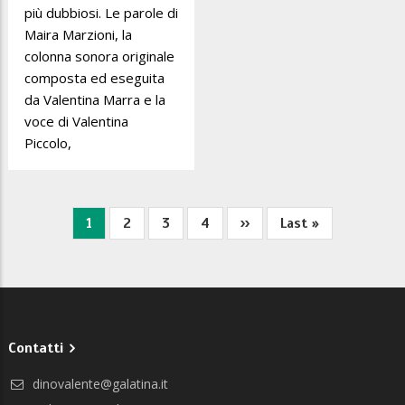
più dubbiosi. Le parole di
Maira Marzioni, la
colonna sonora originale
composta ed eseguita
da Valentina Marra e la
voce di Valentina
Piccolo,
Pagina
1
Pagina
2
Pagina
3
Pagina
4
Pagina
››
Ultima
Last »
Paginazione
attuale
successiva
pagina
Contatti
dinovalente@galatina.it