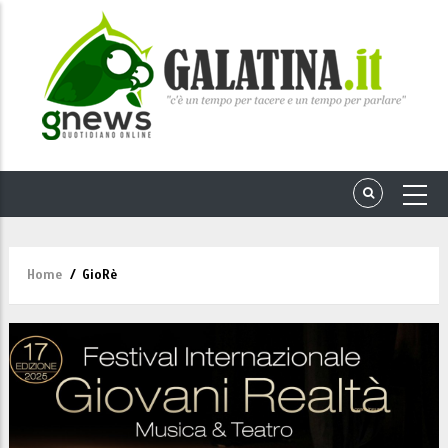
Home
/
GioRè
Briciole
di
pane