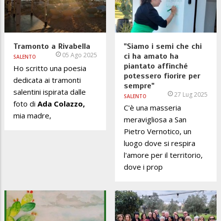
Tramonto a Rivabella
"Siamo i semi che chi
05 Ago 2025
ci ha amato ha
SALENTO
piantato affinché
Ho scritto una poesia
potessero fiorire per
dedicata ai tramonti
sempre"
salentini ispirata dalle
27 Lug 2025
SALENTO
foto di
Ada Colazzo,
C'è una masseria
mia madre,
meravigliosa a San
Pietro Vernotico, un
luogo dove si respira
l'amore per il territorio,
dove i prop