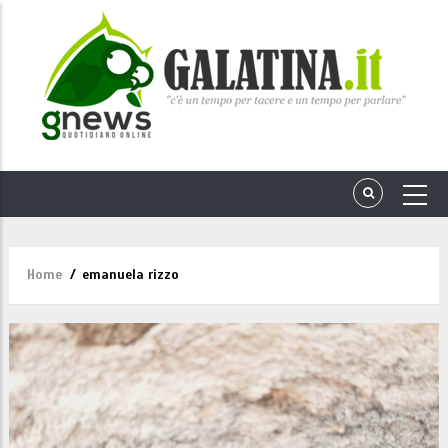
Home
/
emanuela rizzo
Briciole
di
pane