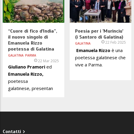
“Cuore di fico d'India”,
Poesia per i 'Murinciu'
il nuovo singolo di
(i Santoro di Galatina)
22 Feb 2025
Emanuela Rizzo
GALATINA
poetessa di Galatina
Emanuela Rizzo
è
una
GALATINA
PARMA
poetessa galatinese che
22 Mar 2025
vive a Parma.
Giuliano Pramori
ed
Emanuela Rizzo,
poetessa
galatinese,
presentan
Contatti