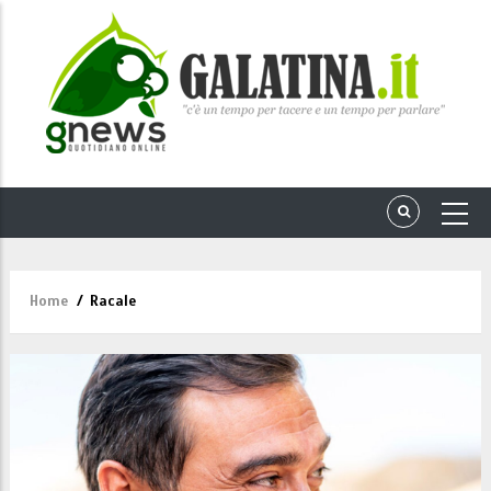
Home
/
Racale
Briciole
di
pane