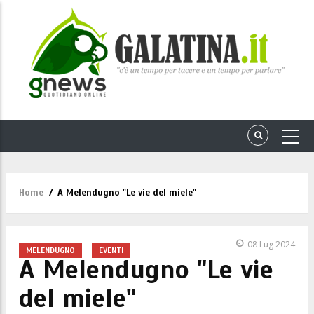
Home
/
A Melendugno "Le vie del miele"
Briciole
di
pane
08 Lug 2024
MELENDUGNO
EVENTI
A Melendugno "Le vie
del miele"