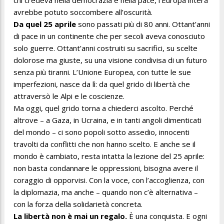
avrebbe potuto soccombere all’oscurità.
Da quel 25 aprile
sono passati più di 80 anni. Ottant’anni
di pace in un continente che per secoli aveva conosciuto
solo guerre. Ottant’anni costruiti su sacrifici, su scelte
dolorose ma giuste, su una visione condivisa di un futuro
senza più tiranni. L’Unione Europea, con tutte le sue
imperfezioni, nasce da lì: da quel grido di libertà che
attraversò le Alpi e le coscienze.
Ma oggi, quel grido torna a chiederci ascolto. Perché
altrove – a Gaza, in Ucraina, e in tanti angoli dimenticati
del mondo – ci sono popoli sotto assedio, innocenti
travolti da conflitti che non hanno scelto. E anche se il
mondo è cambiato, resta intatta la lezione del 25 aprile:
non basta condannare le oppressioni, bisogna avere il
coraggio di opporvisi. Con la voce, con l’accoglienza, con
la diplomazia, ma anche – quando non c’è alternativa –
con la forza della solidarietà concreta.
La libertà non è mai un regalo.
È una conquista. E ogni