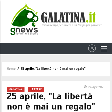
Home
/
25 aprile, "La libertà non è mai un regalo"
Briciole
di
pane
24 Apr 2025
GALATINA
LETTERE
25 aprile, "La libertà
non è mai un regalo"