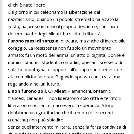
di chi è nato libero.
È il giorno in cui celebriamo la Liberazione dal
nazifascismo, quando un popolo stremato ha alzato la
testa, ha preso in mano il proprio destino e, con l’aiuto
determinante degli Alleati, ha scelto la libertà.
Furono mesi di sangue
, di paura, ma anche di incredibile
coraggio. La Resistenza non fu solo un movimento
armato: fu un moto dell’anima, un atto di dignità. Donne e
uomini comuni – studenti, contadini, operai – scelsero di
salire in montagna, di opporsi all’occupazione tedesca e
alla complicità fascista. Pagando spesso con la vita, ma
regalando a noi un futuro.
E non furono soli.
Gli Alleati – americani, britannici,
francesi, canadesi – non liberarono solo città e territori:
liberarono coscienze, riaccesero la speranza. A loro
dobbiamo una gratitudine che il tempo (e le recenti
cronache) non può sbiadire.
Senza quell’intervento militare, senza la forza condivisa di
chi credeva nella democrazia e nella pace, l’Europa intera