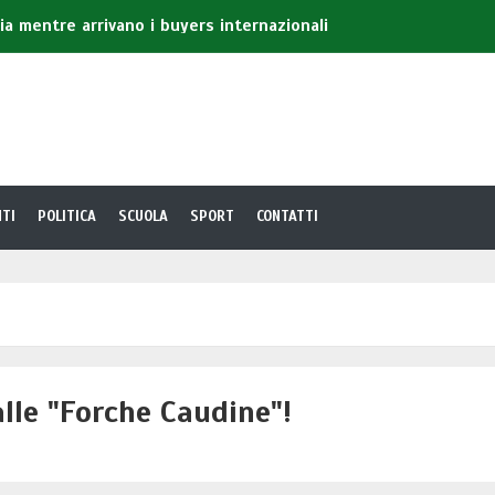
lia mentre arrivano i buyers internazionali
ione, le scelte della Pro Loco per valorizzare Galatina
esentare 'Gelosia' il suo ultimo libro
nica, in un Centro di prima accoglienza 14enne residente a
la ed il velo di Sant'Agata
TI
POLITICA
SCUOLA
SPORT
CONTATTI
lle "Forche Caudine"!