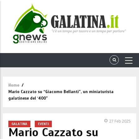
Home
/
Briciole
Mario Cazzato su “Giacomo Bellanti”, un miniaturista
di
galatinese del ‘400”
pane
27 Feb 2025
GALATINA
EVENTI
Mario Cazzato su