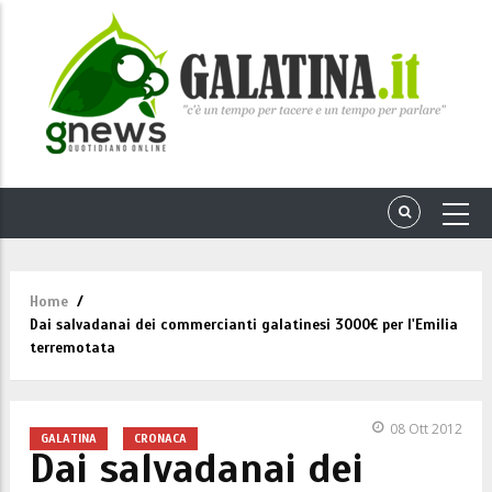
Home
/
Briciole
Dai salvadanai dei commercianti galatinesi 3000€ per l'Emilia
di
terremotata
pane
08 Ott 2012
GALATINA
CRONACA
Dai salvadanai dei