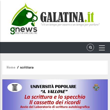
Home
/
scrittura
Briciole
di
pane