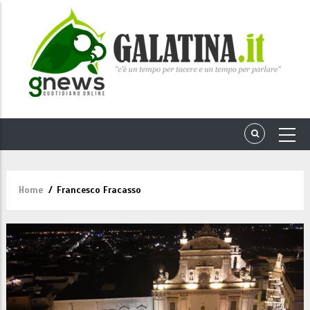
Home
/
Francesco Fracasso
Briciole
di
pane