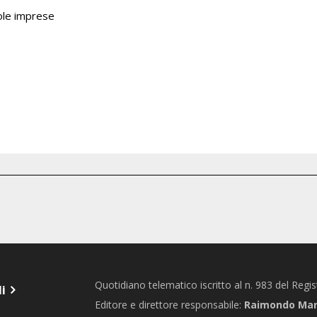
ccole imprese
Quotidiano telematico iscritto al n. 983 del Regi
li
Editore e direttore responsabile:
Raimondo Marc