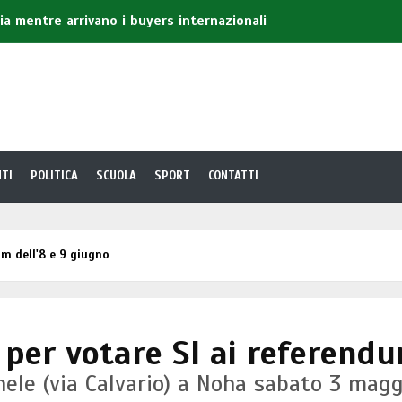
lia mentre arrivano i buyers internazionali
ione, le scelte della Pro Loco per valorizzare Galatina
esentare 'Gelosia' il suo ultimo libro
nica, in un Centro di prima accoglienza 14enne residente a
la ed il velo di Sant'Agata
TI
POLITICA
SCUOLA
SPORT
CONTATTI
um dell'8 e 9 giugno
per votare SI ai referendu
ele (via Calvario) a Noha sabato 3 maggi