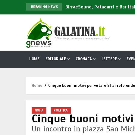
BirraeSound, Patagarri e Bar Ita
BREAKING NEWS
Città d’Arte e Città della Guarig
Barbara Alberti a Galatina per pr
Cocaina nella sigaretta elettro
Galatina
Da Catania a Galatina una mammel
Main
HOME
EDITORIALE
CRONACA
LETTERE
EVEN
navigation
Home
/
Cinque buoni motivi per votare SI ai referend
Briciole
di
pane
NOHA
POLITICA
Cinque buoni motivi 
Un incontro in piazza San Mich