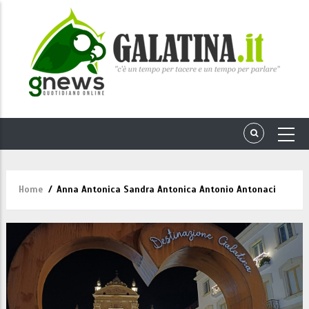
Home
/
Anna Antonica Sandra Antonica Antonio Antonaci
Briciole
di
pane