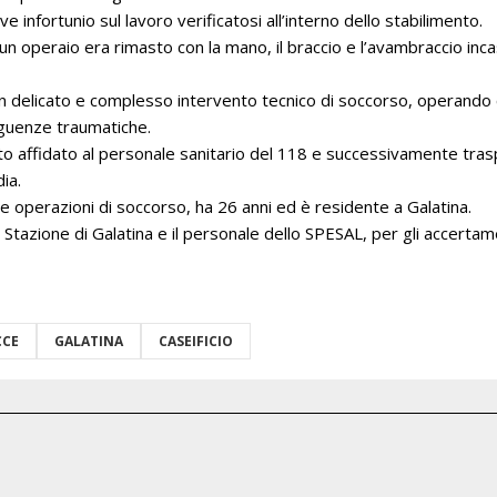
ave infortunio sul lavoro verificatosi all’interno dello stabilimento.
 un operaio era rimasto con la mano, il braccio e l’avambraccio incas
 delicato e complesso intervento tecnico di soccorso, operando c
seguenze traumatiche.
ato affidato al personale sanitario del 118 e successivamente tra
ia.
 operazioni di soccorso, ha 26 anni ed è residente a Galatina.
la Stazione di Galatina e il personale dello SPESAL, per gli accert
CCE
GALATINA
CASEIFICIO