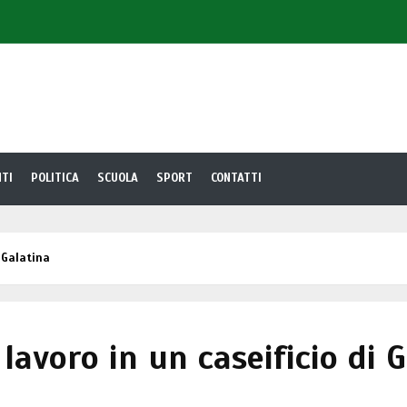
i Galatina, arrestato 34enne soletano
iceddha
“Ucraina. La bellezza oltre il dolore”
con Antonio Castrignanò & Taranta Sounds
TI
POLITICA
SCUOLA
SPORT
CONTATTI
 Galatina
lavoro in un caseificio di 