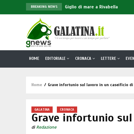
Giglio di mare a Rivabella
BREAKING NEWS
Trambusto al Pronto Soccorso d
A Cannole la XL Festa della Mun
A Galatina la mostra fotografica 
BirraeSound chiude a Galatina 
Main
HOME
EDITORIALE
CRONACA
LETTERE
EVEN
navigation
Home
/
Grave infortunio sul lavoro in un caseificio di
Briciole
di
pane
GALATINA
CRONACA
Grave infortunio sul 
di
Redazione