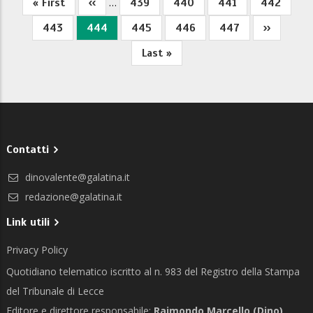
…
Prima
« First
Pagina
‹‹
Pagina
439
Pagina
440
Pagina
441
Pagina
442
Paginazione
pagina
precedente
Pagina
443
Pagina
444
Pagina
445
Pagina
446
Pagina
447
Pagina
››
attuale
successiv
Ultima
Last »
pagina
Contatti
dinovalente@galatina.it
redazione@galatina.it
Link utili
Privacy Policy
Quotidiano telematico iscritto al n. 983 del Registro della Stampa
del Tribunale di Lecce
Editore e direttore responsabile:
Raimondo Marcello (Dino)