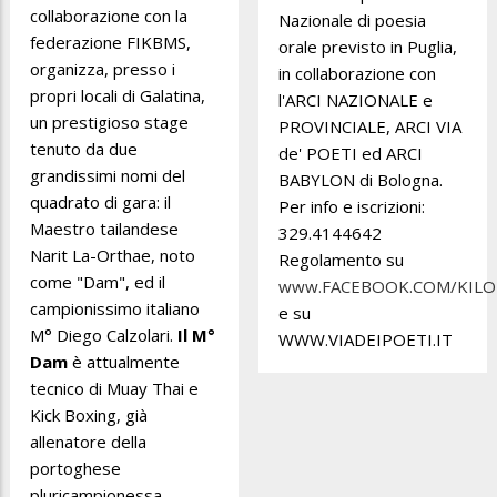
collaborazione con la
Nazionale di poesia
federazione FIKBMS,
orale previsto in Puglia,
organizza, presso i
in collaborazione con
propri locali di Galatina,
l'ARCI NAZIONALE e
un prestigioso stage
PROVINCIALE, ARCI VIA
tenuto da due
de' POETI ed ARCI
grandissimi nomi del
BABYLON di Bologna.
quadrato di gara: il
Per info e iscrizioni:
Maestro tailandese
329.4144642
Narit La-Orthae, noto
Regolamento su
come "Dam", ed il
www.FACEBOOK.COM/KIL
campionissimo italiano
e su
M° Diego Calzolari.
Il M°
WWW.VIADEIPOETI.IT
Dam
è attualmente
tecnico di Muay Thai e
Kick Boxing, già
allenatore della
portoghese
pluricampionessa