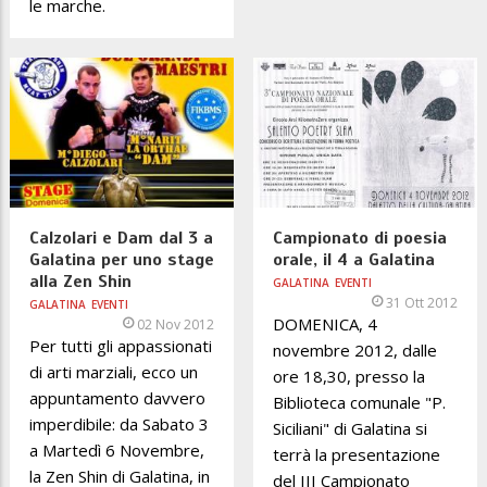
le marche.
Calzolari e Dam dal 3 a
Campionato di poesia
Galatina per uno stage
orale, il 4 a Galatina
alla Zen Shin
GALATINA
EVENTI
31 Ott 2012
GALATINA
EVENTI
DOMENICA, 4
02 Nov 2012
Per tutti gli appassionati
novembre 2012, dalle
di arti marziali, ecco un
ore 18,30, presso la
appuntamento davvero
Biblioteca comunale "P.
imperdibile: da Sabato 3
Siciliani" di Galatina si
a Martedì 6 Novembre,
terrà la presentazione
la Zen Shin di Galatina, in
del III Campionato