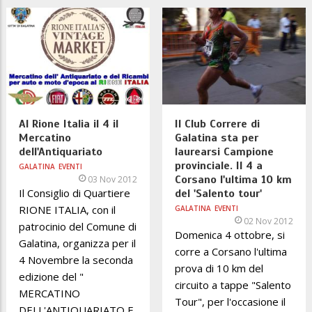
Al Rione Italia il 4 il
Il Club Correre di
Mercatino
Galatina sta per
dell'Antiquariato
laurearsi Campione
provinciale. Il 4 a
GALATINA
EVENTI
Corsano l'ultima 10 km
03 Nov 2012
Il Consiglio di Quartiere
del 'Salento tour'
RIONE ITALIA, con il
GALATINA
EVENTI
02 Nov 2012
patrocinio del Comune di
Domenica 4 ottobre, si
Galatina, organizza per il
corre a Corsano l'ultima
4 Novembre la seconda
prova di 10 km del
edizione del "
circuito a tappe "Salento
MERCATINO
Tour", per l'occasione il
DELL'ANTIQUARIATO E