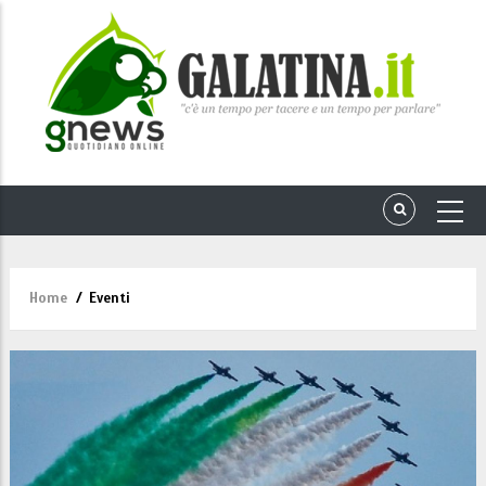
Home
/
Eventi
Briciole
di
pane