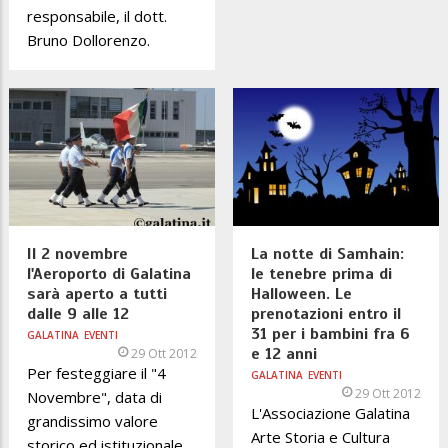
responsabile, il dott.
Bruno Dollorenzo.
Il 2 novembre
La notte di Samhain:
l'Aeroporto di Galatina
le tenebre prima di
sarà aperto a tutti
Halloween. Le
dalle 9 alle 12
prenotazioni entro il
31 per i bambini fra 6
GALATINA
EVENTI
e 12 anni
29 Ott 2012
Per festeggiare il "4
GALATINA
EVENTI
29 Ott 2012
Novembre", data di
L'Associazione Galatina
grandissimo valore
Arte Storia e Cultura
storico ed istituzionale,