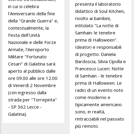
presenta il laboratorio
in cui si celebra
didattico di Soul Kitchen,
l'Anniversario della fine
rivolto ai bambini,
della "Grande Guerra" e,
intitolato "La notte di
contestualmente, la
Samhain: le tenebre
Festa dell'Unità
prima di Halloween".
Nazionale e delle Forze
Ideatori e responsabili
Armate, l'Aeroporto
di progetto: Daniela
Militare "Fortunato
Bardoscia, Silvia Cipolla e
Cesari" di Galatina sarà
Francesco Luceri. Notte
aperto al pubblico dalle
di Samhain - le tenebre
ore 09.00 alle ore 12.00
prima di Halloween. Le
di Venerdì 2 Novembre
radici di un evento noto
(con ingresso dalla
come moderno e
strada per "Torrepinta"
tipicamente americano
- SP 362 Lecce -
sono, in realtà,
Galatina).
rintracciabili nel passato
più remoto.