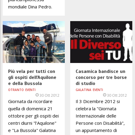
mondiale Dina Pedro.
Più vela per tutti con
Casamica bandisce un
gli ospiti dell'Aquilone
concorso per tre borse
e della Bussola
di studio
OTRANTO
EVENTI
GALATINA
EVENTI
30 Ott 2012
30 Ott 2012
Giornata da ricordare
Il 3 Dicembre 2012 si
quella di domenica 21
celebra la "Giornata
ottobre per gli ospiti dei
Internazionale delle
centri diurni "l'Aquilone"
Persone con Disabilità",
e "La Bussola" Galatina
un appuntamento di