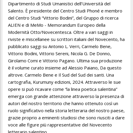
Dipartimento di Studi Umanistici dell’Università del
Salento. È presidente del Centro Studi Phoné e membro
del Centro Studi “Vittorio Bodini”, del Gruppo di ricerca
ALIEN e di MeMo - Memorandum Europeo della
Modernità Otto/Novecentesca. Oltre a vari saggi in
riviste e miscellanee su scrittori italiani del Novecento, ha
pubblicato saggi su Antonio L. Verri, Carmelo Bene,
Vittorio Bodini, Vittorio Sereni, Nicola G. De Donno,
Girolamo Comi e Vittorio Pagano. Ultima sua produzione
è il volume curato insieme ad Alessio Paiano, Da questo
altrove. Carmelo Bene e Il Sud del Sud dei santi. Una
cartografia, Kurumuny edizioni, 2024. Attraverso le sue
opere si può ricavare come “la linea poetica salentina”
emerga con grande attenzione attraverso la presenza di
autori del nostro territorio che hanno ottenuto così un
ruolo significativo nella storia letteraria del nostro paese,
grazie proprio a eminenti studiosi che sono riusciti a dare
voce alle figure più rappresentative del Novecento
letterario salentino.