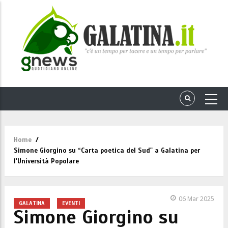
Home
/
Briciole
Simone Giorgino su “Carta poetica del Sud" a Galatina per
di
l'Università Popolare
pane
06 Mar 2025
GALATINA
EVENTI
Simone Giorgino su