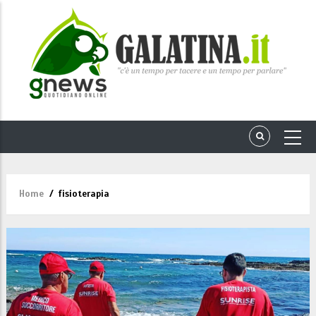
Home
/
fisioterapia
Briciole
di
pane