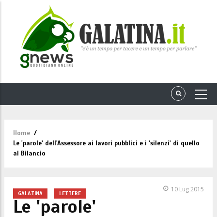
Home
/
Briciole
Le 'parole' dell'Assessore ai lavori pubblici e i 'silenzi' di quello
di
al Bilancio
pane
10 Lug 2015
GALATINA
LETTERE
Le 'parole'