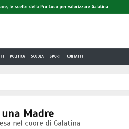
ione, le scelte della Pro Loco per valorizzare Galatina
esentare 'Gelosia' il suo ultimo libro
nica, in un Centro di prima accoglienza 14enne residente a
Scorpo a Galatina
lia mentre arrivano i buyers internazionali
TI
POLITICA
SCUOLA
SPORT
CONTATTI
i una Madre
esa nel cuore di Galatina