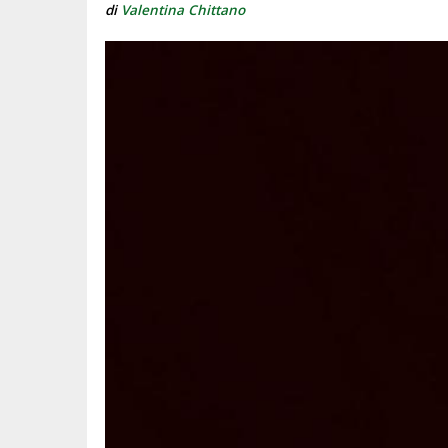
di
Valentina Chittano