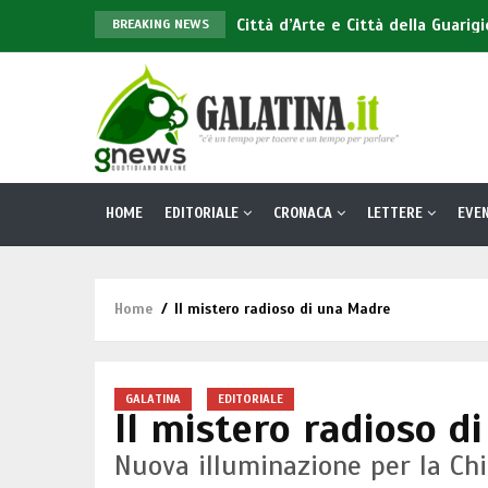
Città d’Arte e Città della Guarig
BREAKING NEWS
Barbara Alberti a Galatina per pr
Cocaina nella sigaretta elettro
Galatina
Strade senza nome in contrada 
BirraeSound, Patagarri e Bar Ita
Main
HOME
EDITORIALE
CRONACA
LETTERE
EVEN
navigation
Home
/
Il mistero radioso di una Madre
Briciole
di
pane
GALATINA
EDITORIALE
Il mistero radioso d
Nuova illuminazione per la Chi