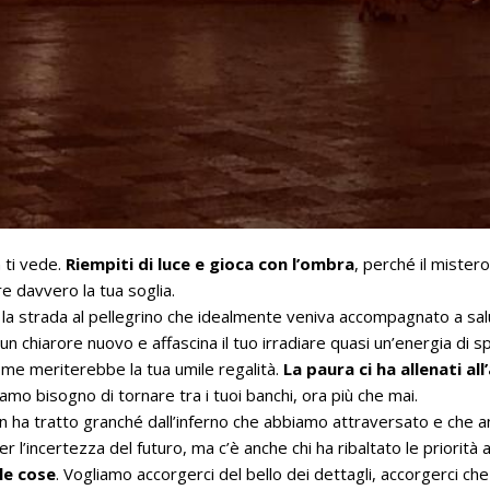
n ti vede.
Riempiti di luce e gioca con l’ombra
, perché il mister
e davvero la tua soglia.
e la strada al pellegrino che idealmente veniva accompagnato a salu
i un chiarore nuovo e affascina il tuo irradiare quasi un’energia di 
ome meriterebbe la tua umile regalità.
La paura ci ha allenati al
amo bisogno di tornare tra i tuoi banchi, ora più che mai.
 ha tratto granché dall’inferno che abbiamo attraversato e che
r l’incertezza del futuro, ma c’è anche chi ha ribaltato le priorit
le cose
. Vogliamo accorgerci del bello dei dettagli, accorgerci che 